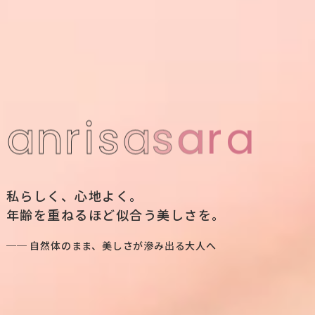
a
n
r
i
s
a
s
a
r
a
私らしく、心地よく。
年齢を重ねるほど似合う美しさを。
── 自然体のまま、美しさが滲み出る大人へ