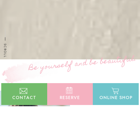
SCROLL
.
l
u
f
i
t
u
a
e
b
e
b
d
n
a
f
l
e
s
r
u
o
y
e
B
CONTACT
RESERVE
ONLINE SHOP