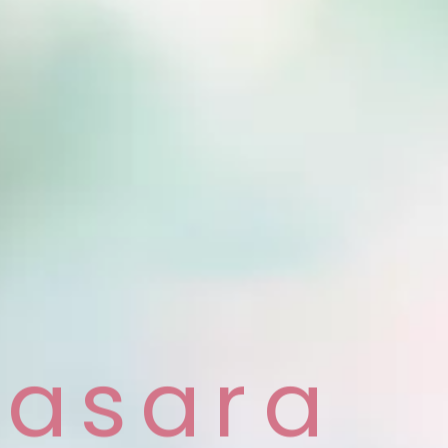
a
s
a
r
a