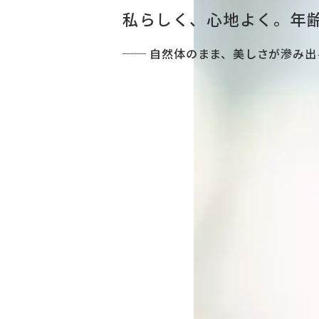
私らしく、心地よく。
年
── 自然体のまま、美しさが滲み出