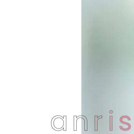
a
n
r
i
s