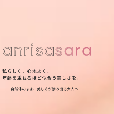
a
n
r
i
s
a
s
a
r
a
私らしく、心地よく。
年齢を重ねるほど似合う美しさを。
── 自然体のまま、美しさが滲み出る大人へ