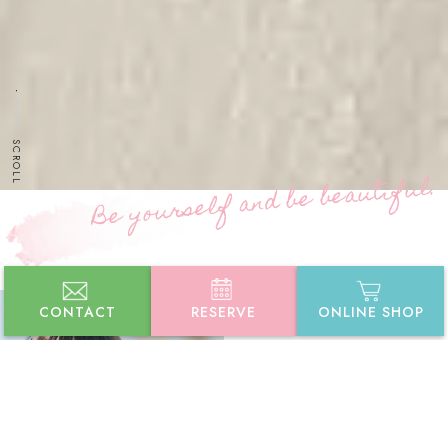
SCROLL
.
l
u
f
i
t
u
a
e
b
e
b
d
n
a
f
l
e
s
r
u
o
y
e
B
CONTACT
RESERVE
ONLINE SHOP