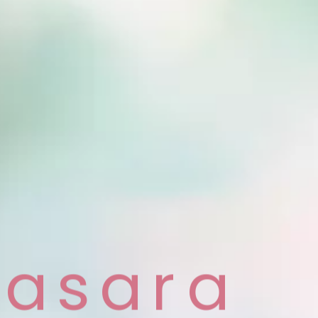
a
s
a
r
a