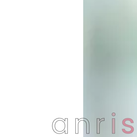
a
n
r
i
s