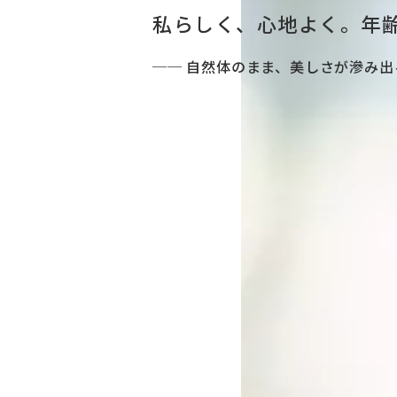
私らしく、心地よく。
年
── 自然体のまま、美しさが滲み出