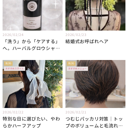
2026/02/24
2026/02/23
「洗う」から「ケアする」
結婚式お呼ばれヘア
へ。ハーバルグロウシャン
プーという新習慣
BLOG
BLOG
おすすめスタイル
おすすめメニュー
2026/02/22
2026/02/21
特別な日に選びたい、やわ
つむじパッカリ対策｜トッ
らかハーフアップ
プのボリュームと毛流れ、