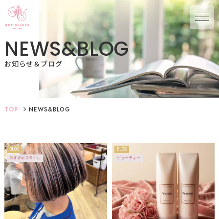
N
E
W
S
&
B
L
O
G
お知らせ＆ブログ
TOP
NEWS&BLOG
BLOG
BLOG
おすすめスタイル
ビューティー