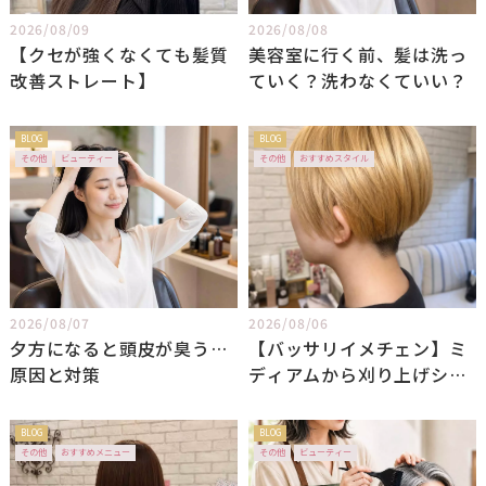
2026/08/09
2026/08/08
【クセが強くなくても髪質
美容室に行く前、髪は洗っ
改善ストレート】
ていく？洗わなくていい？
BLOG
BLOG
その他
ビューティー
その他
おすすめスタイル
2026/08/07
2026/08/06
夕方になると頭皮が臭う…
【バッサリイメチェン】ミ
原因と対策
ディアムから刈り上げショ
ートへ！初めてのブリーチ
で魅せる透明感ハイトーン
BLOG
BLOG
その他
おすすめメニュー
その他
ビューティー