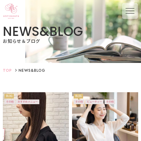
N
E
W
S
&
B
L
O
G
お知らせ＆ブログ
TOP
NEWS&BLOG
BLOG
BLOG
その他
おすすめメニュー
その他
ビューティー
その他