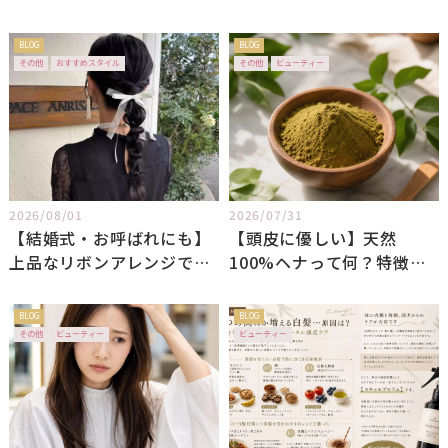
に見えてしまう意外な理由
BLOG
BLOG
その他
おすすめスタイル
その他
ビューティー
2026/08/01
2026/07/31
【結婚式・お呼ばれにも】
【頭皮に優しい】天然
上品なリボンアレンジで大
100%ヘナって何？特徴や
人可愛く
魅力を徹底解説
BLOG
BLOG
その他
ビューティー
ビューティー