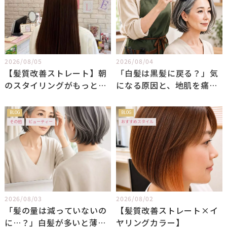
2026/08/05
2026/08/04
【髪質改善ストレート】朝
「白髪は黒髪に戻る？」気
のスタイリングがもっと楽
になる原因と、地肌を痛め
になるツヤ髪へ
ないプロの白髪ケア術
BLOG
BLOG
その他
ビューティー
おすすめスタイル
2026/08/03
2026/08/02
「髪の量は減っていないの
【髪質改善ストレート×イ
に…？」白髪が多いと薄毛
ヤリングカラー】