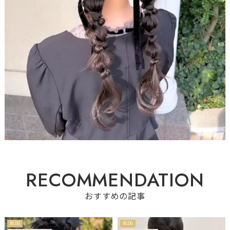
R
E
C
O
M
M
E
N
D
A
T
I
O
N
おすすめの記事
BLOG
BLOG