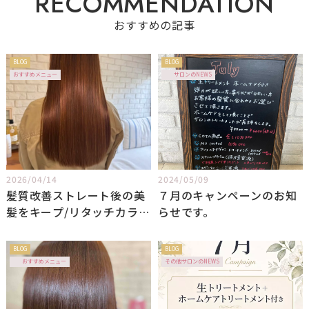
R
E
C
O
M
M
E
N
D
A
T
I
O
N
おすすめの記事
BLOG
BLOG
おすすめメニュー
サロンのNEWS
2026/04/14
2024/05/09
髪質改善ストレート後の美
７月のキャンペーンのお知
髪をキープ/リタッチカラー
らせです。
とトリートメント
BLOG
BLOG
おすすめメニュー
その他サロンのNEWS