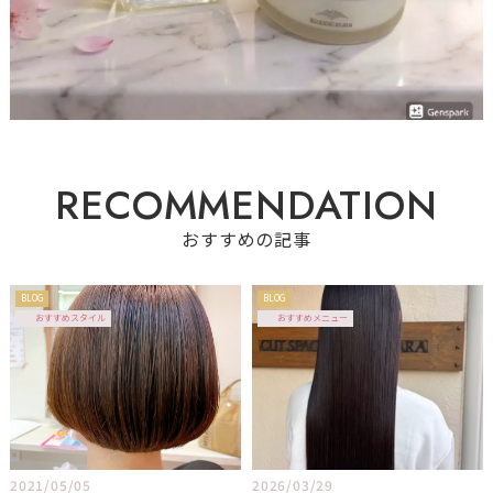
R
E
C
O
M
M
E
N
D
A
T
I
O
N
おすすめの記事
BLOG
BLOG
おすすめスタイル
おすすめメニュー
2021/05/05
2026/03/29