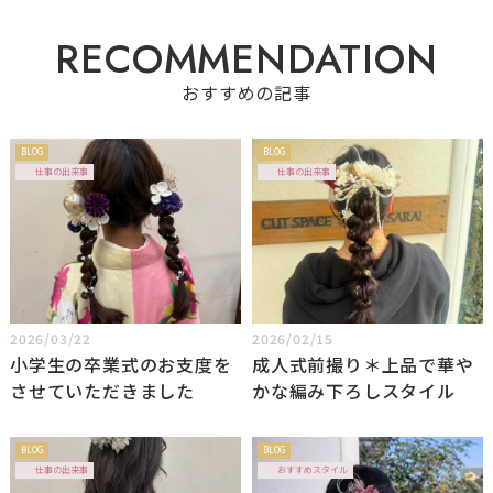
R
E
C
O
M
M
E
N
D
A
T
I
O
N
おすすめの記事
BLOG
BLOG
仕事の出来事
仕事の出来事
2026/03/22
2026/02/15
小学生の卒業式のお支度を
成人式前撮り＊上品で華や
させていただきました
かな編み下ろしスタイル
BLOG
BLOG
仕事の出来事
おすすめスタイル