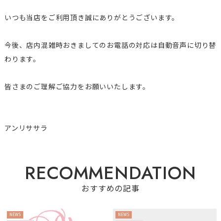
いつも当店をご利用頂き誠にありがとうございます。
今後、店内混雑時おきましてのお電話の対応は自動音声に切り替
わります。
皆さまのご理解ご協力をお願いいたします。
アンリササラ
R
E
C
O
M
M
E
N
D
A
T
I
O
N
おすすめの記事
NEWS
NEWS