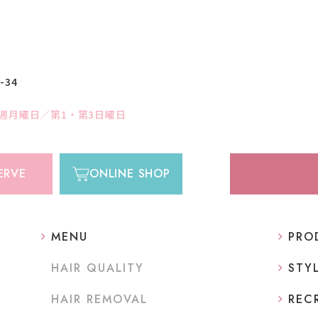
34
週月曜日／第1・第3日曜日
ERVE
ONLINE SHOP
MENU
PRO
HAIR QUALITY
STY
HAIR REMOVAL
REC