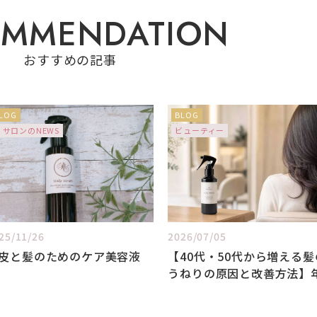
O
M
M
E
N
D
A
T
I
O
N
おすすめの記事
LOG
BLOG
サロンのNEWS
ビューティー
25/11/26
2026/07/05
皮と髪のためのケア美容液
【40代・50代から増える髪
うねりの原因と改善方法】
とともに髪がまとまらなく
のはなぜ？