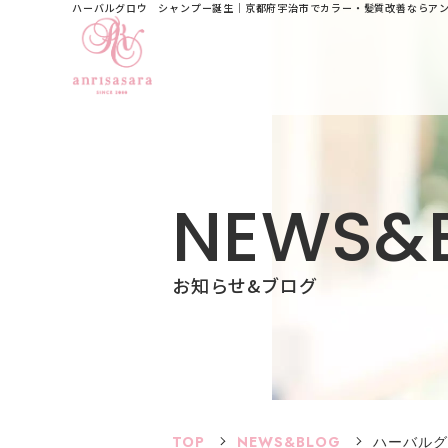
ハーバルグロウ シャンプー誕生｜京都府宇治市でカラー・髪質改善ならア
N
E
W
S
&
お知らせ&ブログ
TOP
NEWS&BLOG
ハーバルグ