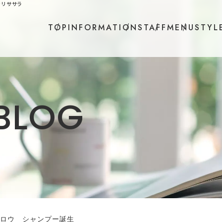
ンリササラ
TOP
INFORMATION
STAFF
MENU
STYL
B
L
O
G
ロウ シャンプー誕生