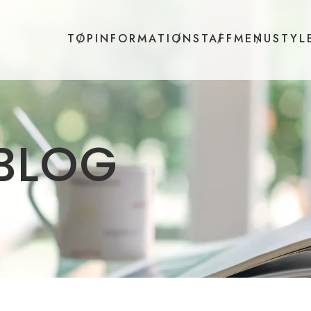
TOP
INFORMATION
STAFF
MENU
STYL
B
L
O
G