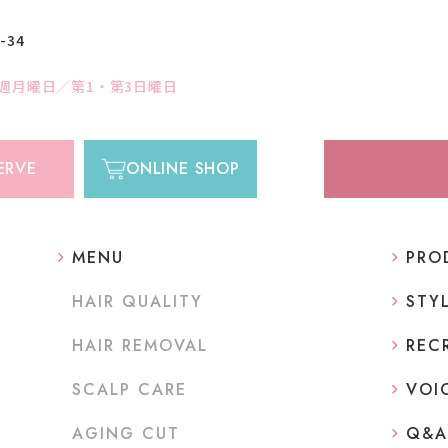
34
週月曜日／第1・第3日曜日
ERVE
ONLINE SHOP
MENU
PRO
HAIR QUALITY
STY
HAIR REMOVAL
REC
SCALP CARE
VOI
AGING CUT
Q&A