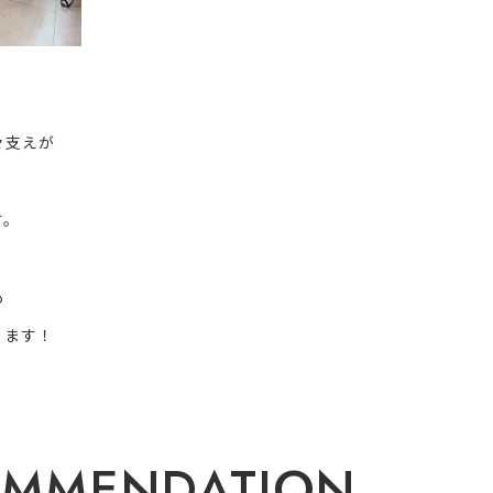
々支えが
す。
も
ります！
O
M
M
E
N
D
A
T
I
O
N