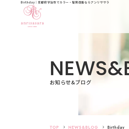
Birthday｜京都府宇治市でカラー・髪質改善ならアンリササラ
N
E
W
S
&
お知らせ&ブログ
TOP
NEWS&BLOG
Birthday