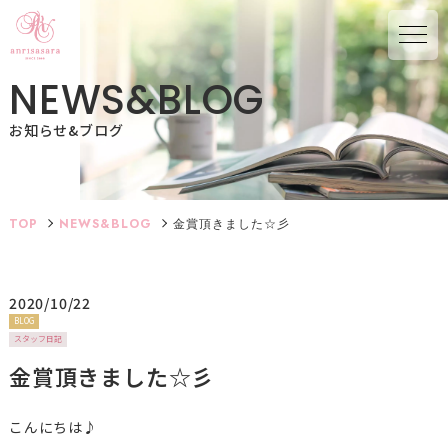
N
E
W
S
&
B
L
O
G
お知らせ&ブログ
TOP
NEWS&BLOG
金賞頂きました☆彡
2020/10/22
BLOG
スタッフ日記
金賞頂きました☆彡
こんにちは♪