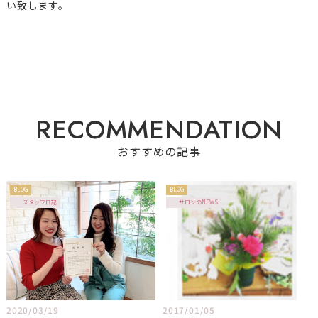
い致します。
R
E
C
O
M
M
E
N
D
A
T
I
O
N
おすすめの記事
BLOG
BLOG
スタッフ日記
サロンのNEWS
2020/03/19
2017/01/05