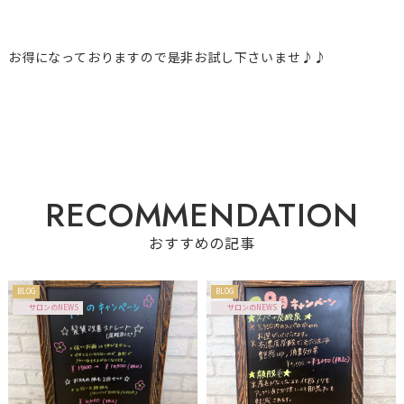
お得になっておりますので是非お試し下さいませ♪♪
R
E
C
O
M
M
E
N
D
A
T
I
O
N
おすすめの記事
BLOG
BLOG
サロンのNEWS
サロンのNEWS