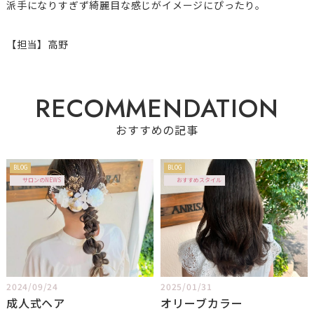
派手になりすぎず綺麗目な感じがイメージにぴったり。
【担当】高野
R
E
C
O
M
M
E
N
D
A
T
I
O
N
おすすめの記事
BLOG
BLOG
サロンのNEWS
おすすめスタイル
2024/09/24
2025/01/31
成人式ヘア
オリーブカラー