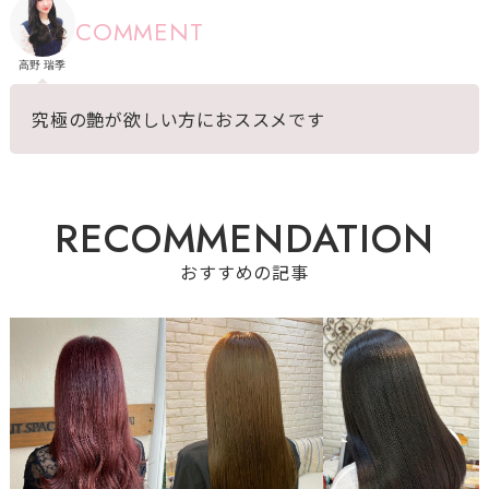
COMMENT
高野 瑞季
究極の艶が欲しい方におススメです
R
E
C
O
M
M
E
N
D
A
T
I
O
N
おすすめの記事