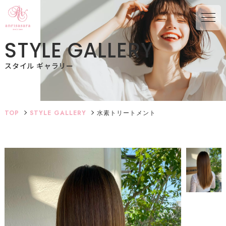
S
T
Y
L
E
G
A
L
L
E
R
Y
スタイル ギャラリー
TOP
STYLE GALLERY
水素トリートメント