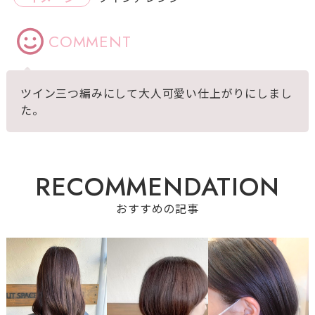
COMMENT
ツイン三つ編みにして大人可愛い仕上がりにしまし
た。
R
E
C
O
M
M
E
N
D
A
T
I
O
N
おすすめの記事