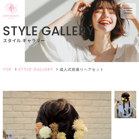
S
T
Y
L
E
G
A
L
L
E
R
Y
スタイル ギャラリー
TOP
STYLE GALLERY
成人式前撮りヘアセット