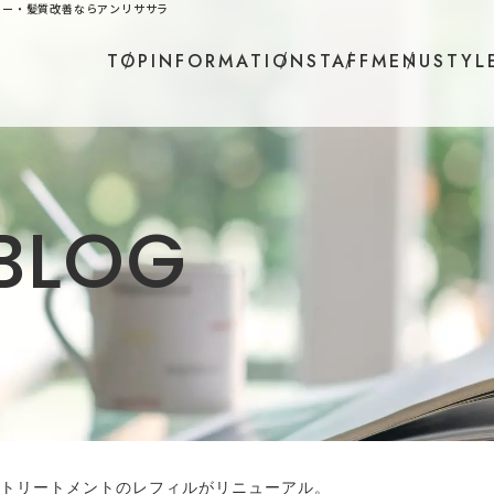
ラー・髪質改善ならアンリササラ
TOP
INFORMATION
STAFF
MENU
STYL
B
L
O
G
トリートメントのレフィルがリニューアル。