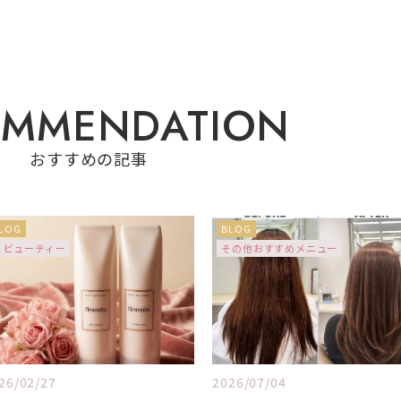
O
M
M
E
N
D
A
T
I
O
N
おすすめの記事
LOG
BLOG
ビューティー
その他おすすめメニュー
26/02/27
2026/07/04