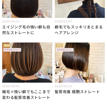
2026/04/27
2026/03/07
エイジング毛の強い癖も自
癖毛でもスッキリまとまる
然なストレートに
ヘアアレンジ
BLOG
BLOG
おすすめメニュー
おすすめメニュー
2026/05/01
2026/05/13
細毛×強い癖でもここまで
髪質改善 極艶ストレート
変わる髪質改善ストレート