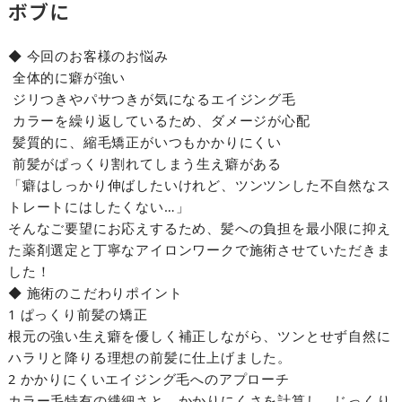
ボブに
◆ 今回のお客様のお悩み
全体的に癖が強い
ジリつきやパサつきが気になるエイジング毛
カラーを繰り返しているため、ダメージが心配
髪質的に、縮毛矯正がいつもかかりにくい
前髪がぱっくり割れてしまう生え癖がある
「癖はしっかり伸ばしたいけれど、ツンツンした不自然なス
トレートにはしたくない…」
そんなご要望にお応えするため、髪への負担を最小限に抑え
た薬剤選定と丁寧なアイロンワークで施術させていただきま
した！
◆ 施術のこだわりポイント
1 ぱっくり前髪の矯正
根元の強い生え癖を優しく補正しながら、ツンとせず自然に
ハラリと降りる理想の前髪に仕上げました。
2 かかりにくいエイジング毛へのアプローチ
カラー毛特有の繊細さと、かかりにくさを計算し、じっくり