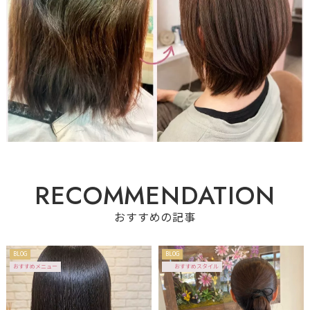
R
E
C
O
M
M
E
N
D
A
T
I
O
N
おすすめの記事
BLOG
BLOG
おすすめメニュー
おすすめスタイル