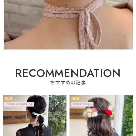
R
E
C
O
M
M
E
N
D
A
T
I
O
N
おすすめの記事
BLOG
BLOG
その他おすすめスタイル
おすすめスタイル