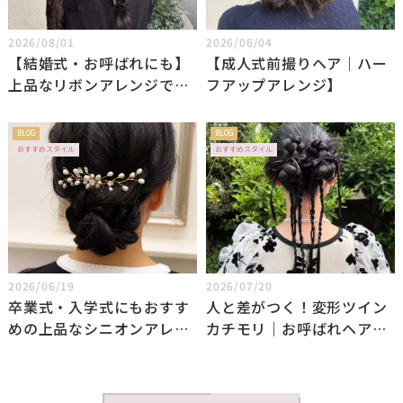
2026/08/01
2026/06/04
【結婚式・お呼ばれにも】
【成人式前撮りヘア｜ハー
上品なリボンアレンジで大
フアップアレンジ】
人可愛く
BLOG
BLOG
おすすめスタイル
おすすめスタイル
2026/06/19
2026/07/20
卒業式・入学式にもおすす
人と差がつく！変形ツイン
めの上品なシニオンアレン
カチモリ｜お呼ばれヘアに
ジ
もおすすめ